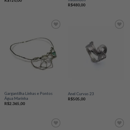
R$
720,00
R$
480,00
Add to
Add to
wishlist
wishlist
Gargantilha Linhas e Pontos
Anel Curvas 23
Água Marinha
R$
505,00
R$
2.365,00