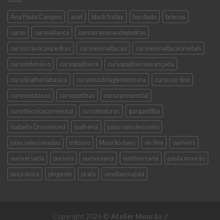
Ana Paula Campos
anel
black friday
bordado
brincos
curso
cursoalianca
cursocravacaodepedras
cursocravacaopedras
cursoesmaltacao
cursoesmaltacaometais
cursointensivo
cursojoalheria
cursojoalheriaavançada
cursojoalheriabasica
cursomodelagememcera
curso on-line
cursooxidacao
cursopatinas
curso presencial
cursotecnicacormental
cursotexturas
gargantilha
Isabella Drummond
joalheria
joias com desconto
joias selecionadas
mitsuro
Mourão days
on-line
ourivers
ouriversaria
ourives
ourivesaria
ourtiversaria
paula mourão
peça única
pingente
prata
umdiaumajoia
Copyright 2026 ©
Atelier Mourão
//