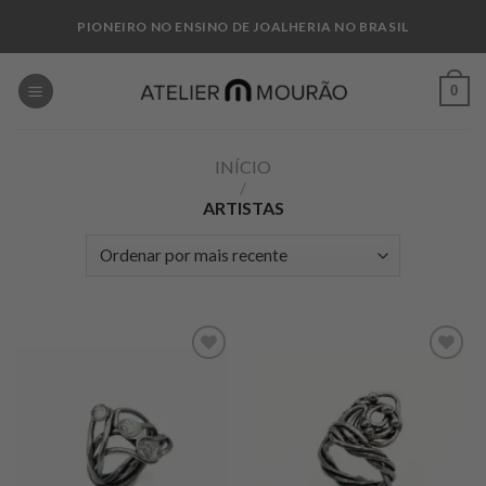
Skip
PIONEIRO NO ENSINO DE JOALHERIA NO BRASIL
to
content
0
INÍCIO
/
ARTISTAS
Add to
Add to
wishlist
wishlist