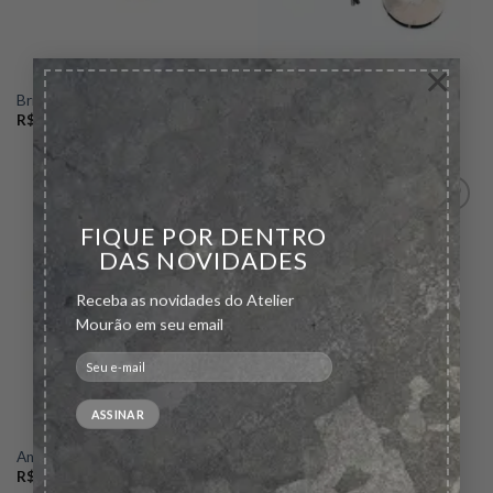
×
Brinco Gota Invertida
Pingente Roda
R$
1.100,00
R$
2.000,00
FIQUE POR DENTRO
DAS NOVIDADES
Add to
Add to
wishlist
wishlist
Receba as novidades do Atelier
Mourão em seu email
Anel Tobogan
Anel Navete Quartzo Fumê
R$
900,00
R$
1.000,00