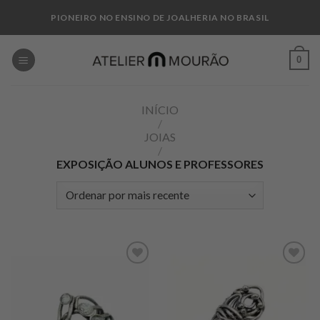
Skip
PIONEIRO NO ENSINO DE JOALHERIA NO BRASIL
to
content
0
INÍCIO
/
JOIAS
/
EXPOSIÇÃO ALUNOS E PROFESSORES
Add to
Add to
wishlist
wishlist