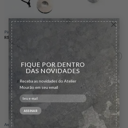
×
Pingente Roda
Anel Tobogan
R$
2.000,00
R$
900,00
FIQUE POR DENTRO
DAS NOVIDADES
Add to
Add to
wishlist
wishlist
Receba as novidades do Atelier
Mourão em seu email
Anel Navete Quartzo Fumê
Anel Navete Praziolita