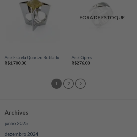
Add to
Add to
wishlist
wishlist
FORA DE ESTOQUE
Anel Estrela Quartzo Rutilado
Anel Cipres
R$
1.700,00
R$
276,00
1
2
Archives
junho 2025
dezembro 2024