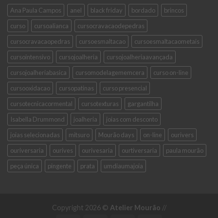
Ana Paula Campos
anel
black friday
bordado
brincos
curso
cursoalianca
cursocravacaodepedras
cursocravacaopedras
cursoesmaltacao
cursoesmaltacaometais
cursointensivo
cursojoalheria
cursojoalheriaavançada
cursojoalheriabasica
cursomodelagememcera
curso on-line
cursooxidacao
cursopatinas
curso presencial
cursotecnicacormental
cursotexturas
gargantilha
Isabella Drummond
joalheria
joias com desconto
joias selecionadas
mitsuro
Mourão days
on-line
ourivers
ouriversaria
ourives
ourivesaria
ourtiversaria
paula mourão
peça única
pingente
prata
umdiaumajoia
Copyright 2026 ©
Atelier Mourão
//