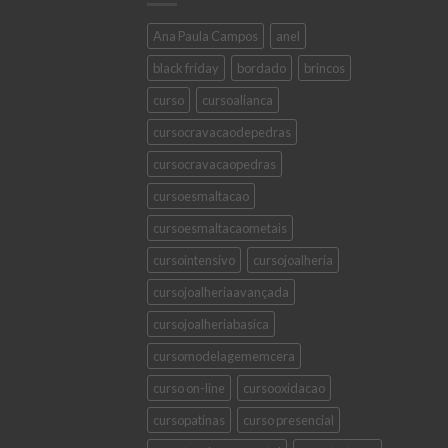
Ana Paula Campos
anel
black friday
bordado
brincos
curso
cursoalianca
cursocravacaodepedras
cursocravacaopedras
cursoesmaltacao
cursoesmaltacaometais
cursointensivo
cursojoalheria
cursojoalheriaavançada
cursojoalheriabasica
cursomodelagememcera
curso on-line
cursooxidacao
cursopatinas
curso presencial