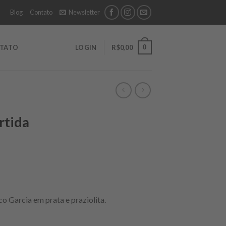
Blog
Contato
Newsletter
0
TATO
LOGIN
R$
0,00
rtida
co Garcia em prata e praziolita.