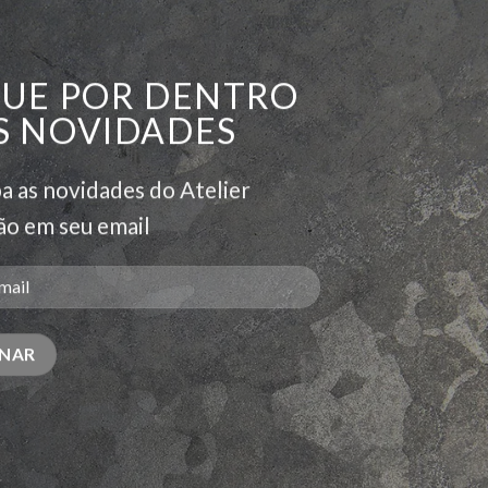
QUE POR DENTRO
Add to
Add
wishlist
wishl
S NOVIDADES
a as novidades do Atelier
o em seu email
ira Curvas V
Brinco Rodas da Brincadeira
308,50
R$
1.520,00
tegories