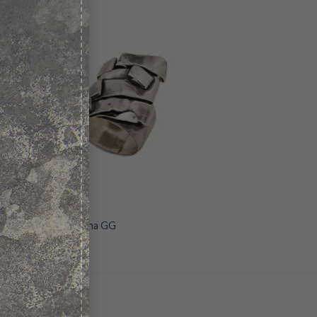
 to
Add to
ist
wishlist
Anel Lanterna GG
R$
885,00