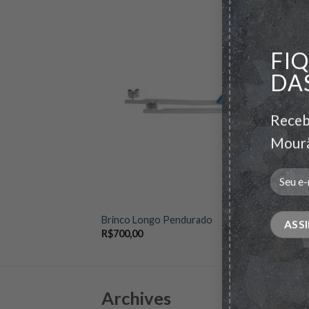
FI
Add to
Add to
wishlist
wishlist
DA
Receb
Mourã
s
Brinco Longo Pendurado
Pulse
R$
700,00
R$
2.
Archives
Ca