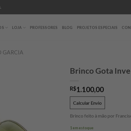
L
OS
LOJA
PROFESSORES
BLOG
PROJETOS ESPECIAIS
CON
O GARCIA
Brinco Gota Inve
1.100,00
R$
Add to
wishlist
Calcular Envio
Brinco feito à mão por Francis
1 em estoque