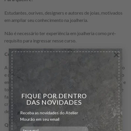
Estudantes, ourives, designers e autores de joias, motivados
em ampliar seu conhecimento na joalheria.
Não é necessário ter experiência em joalheria como pré-
requisito para ingressar nesse curso.
×
Como funciona?
A proposta do curso é
ampliar os conhecimentos do passado
e do presente na encruzilhada entre design, arte e artesanato
em suas relações com a joalheria hoje. O intuito é esclarecer e
tornar mais conscientes e críticos os discursos daqueles que
FIQUE POR DENTRO
fazem joias, especialmente quanto aos seus processos de
DAS NOVIDADES
criação, produção e consumo, potencializando o
desenvolvimento pessoal.
Receba as novidades do Atelier
Mourão em seu email
Quando? Início 12 de Abril