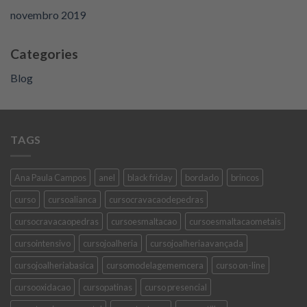
novembro 2019
Categories
Blog
TAGS
Ana Paula Campos
anel
black friday
bordado
brincos
curso
cursoalianca
cursocravacaodepedras
cursocravacaopedras
cursoesmaltacao
cursoesmaltacaometais
cursointensivo
cursojoalheria
cursojoalheriaavançada
cursojoalheriabasica
cursomodelagememcera
curso on-line
cursooxidacao
cursopatinas
curso presencial