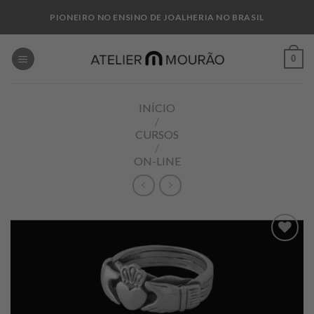
Skip
PIONEIRO NO ENSINO DE JOALHERIA NO BRASIL
to
content
0
INÍCIO
/
CURSOS
/
ON-LINE
Add to
wishlist