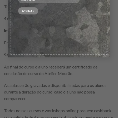
Terças – Feiras de 18 as 20h
4 encontros online via plataforma zoom.
Investimento:
R$590
Podendo ser parcelado em até 3x sem juros no cartão​.
Saiba mais:
Ao final do curso o aluno receberá um certificado de
conclusão de curso do Atelier Mourão.
As aulas serão gravadas e disponibilizadas para os alunos
durante a duração do curso, caso o aluno não possa
comparecer.
Todos nossos cursos e workshops online possuem cashback
com validade de 4 messes sendo utilizado somente em cursos