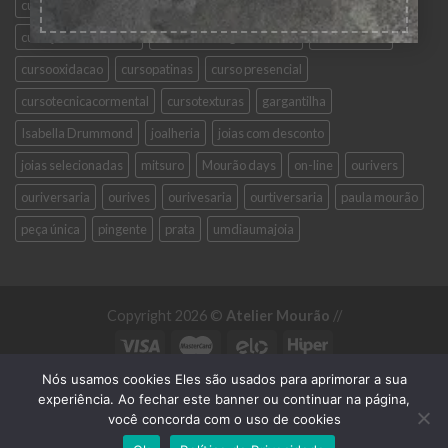
cursointensivo
cursojoalheria
cursojoalheriaavançada
cursojoalheriabasica
cursomodelagememcera
curso on-line
cursooxidacao
cursopatinas
curso presencial
cursotecnicacormental
cursotexturas
gargantilha
Isabella Drummond
joalheria
joias com desconto
joias selecionadas
mitsuro
Mourão days
on-line
ourivers
ouriversaria
ourives
ourivesaria
ourtiversaria
paula mourão
peça única
pingente
prata
umdiaumajoia
Copyright 2026 ©
Atelier Mourão
//
Nós usamos cookies Eles são usados para aprimorar a sua
BLOG
CONTATO
experiência. Ao fechar este banner ou continuar na página,
você concorda com o uso de cookies