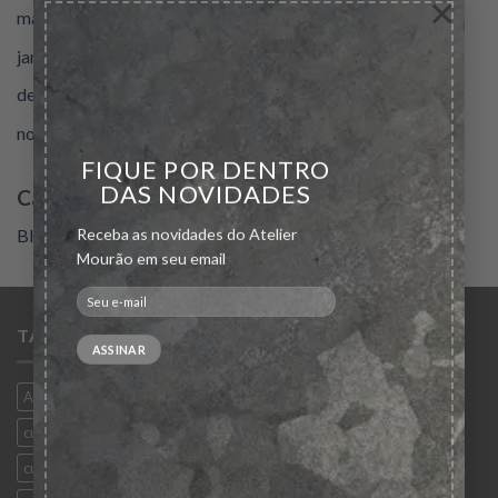
×
maio 2020
janeiro 2020
dezembro 2019
novembro 2019
FIQUE POR DENTRO
DAS NOVIDADES
Categories
Receba as novidades do Atelier
Blog
Mourão em seu email
TAGS
Ana Paula Campos
anel
black friday
bordado
brincos
curso
cursoalianca
cursocravacaodepedras
cursocravacaopedras
cursoesmaltacao
cursoesmaltacaometais